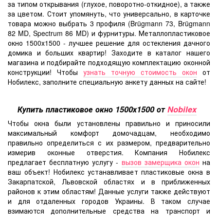
за типом открывания (глухое, поворотно-откидное), а также
за цветом. Стоит упомянуть, что универсально, в карточке
товара можно выбрать 3 профиля (Brügmann 73, Brügmann
82 MD, Spectrum 86 MD) и фурнитуры. Металлопластиковое
окно 1500х1500 - лучшее решение для остекления дачного
домика и больших квартир! Заходите в каталог нашего
магазина и подбирайте подходящую комплектацию оконной
конструкции! Чтобы
узнать точную стоимость окон
от
Нобилекс, заполните специальную анкету данных на сайте!
Купить пластиковое окно 1500х1500 от
Nobilex
Чтобы окна были установлены правильно и приносили
максимальный комфорт домочадцам, необходимо
правильно определиться с их размером, предварительно
измерив оконные отверстия. Компания Нобилекс
предлагает бесплатную услугу -
вызов замерщика окон
на
ваш объект! Нобилекс устанавливает пластиковые окна в
Закарпатской, Львовской областях и в приближенных
районов к этим областям! Данные услуги также действуют
и для отдаленных городов Украины. В таком случае
взимаются дополнительные средства на транспорт и