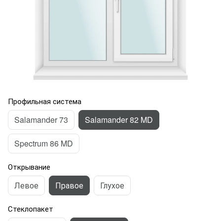
Профильная система
Salamander 73
Salamander 82 MD
Spectrum 86 MD
Открывание
Левое
Правое
Глухое
Стеклопакет