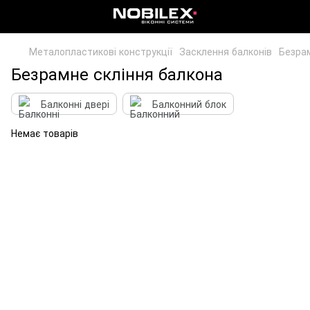
Металопластикові конструкції
Засклення балконів
Безрам
Безрамне скління балкона
Балконні двері
Балконний блок
Немає товарів