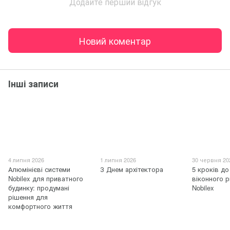
Додайте перший відгук
Новий коментар
Інші записи
4 липня 2026
1 липня 2026
30 червня 20
Алюмінієві системи
З Днем архітектора
5 кроків до
Nobilex для приватного
віконного р
будинку: продумані
Nobilex
рішення для
комфортного життя