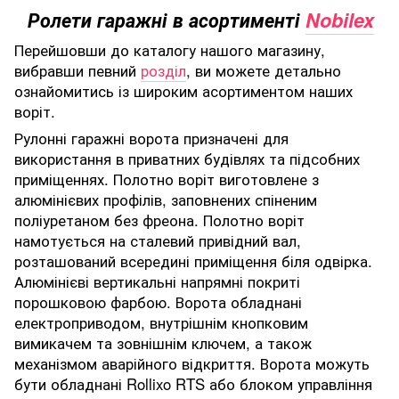
Ролети гаражні в асортименті
Nobilex
Перейшовши до каталогу нашого магазину,
вибравши певний
розділ
, ви можете детально
ознайомитись із широким асортиментом наших
воріт.
Рулонні гаражні ворота призначені для
використання в приватних будівлях та підсобних
приміщеннях. Полотно воріт виготовлене з
алюмінієвих профілів, заповнених спіненим
поліуретаном без фреона. Полотно воріт
намотується на сталевий привідний вал,
розташований всередині приміщення біля одвірка.
Алюмінієві вертикальні напрямні покриті
порошковою фарбою. Ворота обладнані
електроприводом, внутрішнім кнопковим
вимикачем та зовнішнім ключем, а також
механізмом аварійного відкриття. Ворота можуть
бути обладнані Rollixo RTS або блоком управління