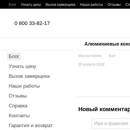
Перейти к основному контенту
Блог
Узнать цену
Вызов замерщика
Наши работы
Отзывы
Сп
0 800 33-82-17
Алюминиевые кон
Блог
Магазин Nobilex
Блог
20 апреля 2026
Узнать цену
Вызов замерщика
Наши работы
Отзывы
Справка
Новый коммента
Контакты
Гарантия и возврат