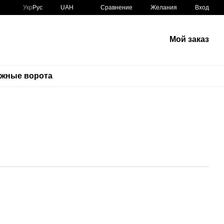
Сравнение
Укр
Рус
UAH
Желания
Вход
Мой заказ
ажные ворота