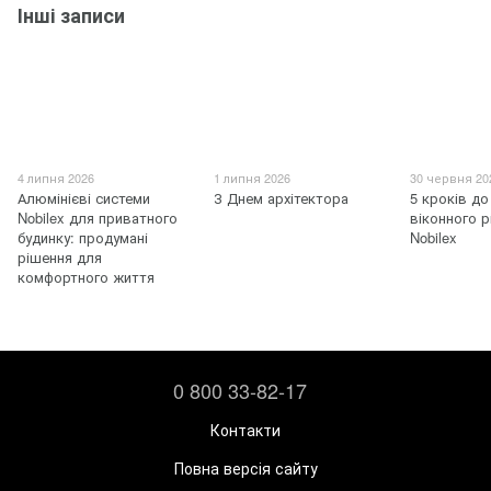
Інші записи
4 липня 2026
1 липня 2026
30 червня 20
Алюмінієві системи
З Днем архітектора
5 кроків до
Nobilex для приватного
віконного р
будинку: продумані
Nobilex
рішення для
комфортного життя
0 800 33-82-17
Контакти
Повна версія сайту