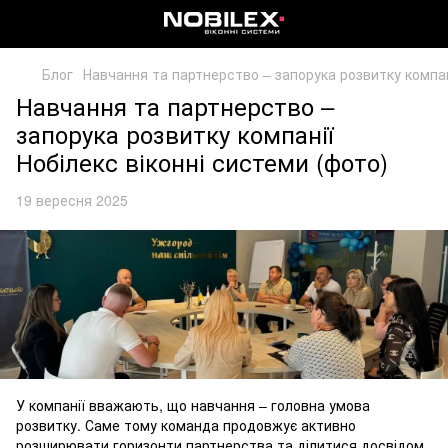
Блог
Навчання та партнерство – запорука розвитку компані
Навчання та партнерство –
запорука розвитку компанії
Нобілекс віконні системи (фото)
19 вересня 2025
У компанії вважають, що навчання – головна умова
розвитку. Саме тому команда продовжує активно
розширювати горизонти партнерства та ділитися досвідом