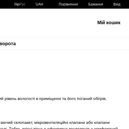
Порівняння
Укр
Рус
UAH
Бажання
Вхід
Мій кошик
 ворота
 рівень вологості в приміщенні та його поганий обігрів,
ігаючий склопакет, мікровентиляційні клапани або клапани
оселі. Тобто, якісні вікна + ефективна вентиляція = комфортний