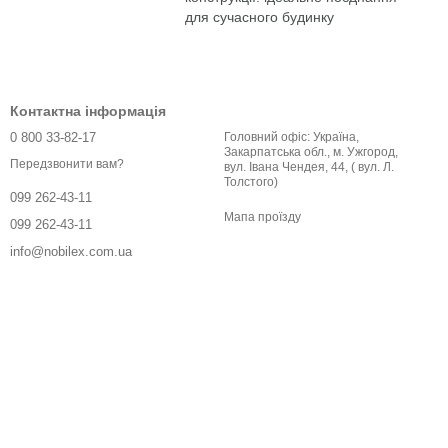
для сучасного будинку
Контактна інформація
0 800 33-82-17
Головний офіс: Україна,
Закарпатська обл., м. Ужгород,
Передзвонити вам?
вул. Івана Чендея, 44, ( вул. Л.
Толстого)
099 262-43-11
Мапа проїзду
099 262-43-11
info@nobilex.com.ua