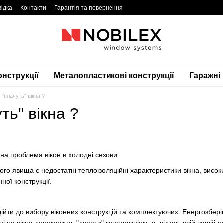
відка
Контакти
Гарантія та повернення
онструкції
Металопластикові конструкції
Гаражні
 "плачуть" вікна ?
ть" вікна ?
на проблема вікон в холодні сезони.
о явища є недостатні теплоізоляційні характеристики вікна, високий
ної конструкції.
ідійти до вибору віконних конструкцій та комплектуючих. Енергозбер
ні на вікна допоможуть "дихати" конструкціям, а, відтак, всій вашій 