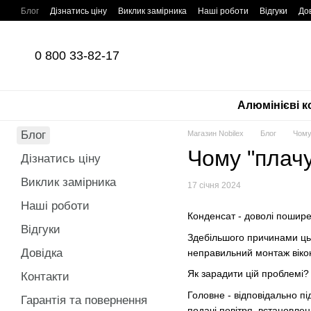
Перейти до основного контенту
Блог
Дізнатись ціну
Виклик замірника
Наші роботи
Відгуки
До
0 800 33-82-17
Алюмінієві к
Блог
Магазин Nobilex
Блог
Чому
Чому "плачу
Дізнатись ціну
Виклик замірника
17 січня 2024
Наші роботи
Конденсат - доволі пошире
Відгуки
Здебільшого причинами цьог
Довідка
неправильний монтаж вікон
Як зарадити цій проблемі?
Контакти
Головне - відповідально п
Гарантія та повернення
подачі повітря, встановлен