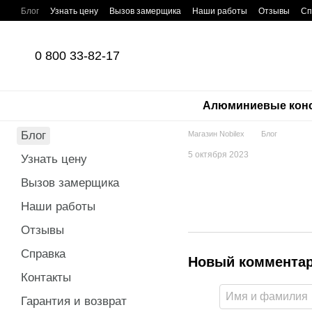
Перейти к основному контенту
Блог
Узнать цену
Вызов замерщика
Наши работы
Отзывы
Сп
0 800 33-82-17
Алюминиевые кон
Блог
Магазин Nobilex
Блог
5 октября 2023
Узнать цену
Вызов замерщика
Наши работы
Отзывы
Справка
Новый коммента
Контакты
Гарантия и возврат