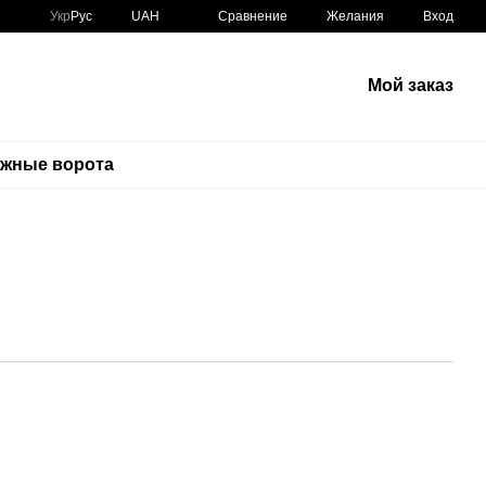
Сравнение
Укр
Рус
UAH
Желания
Вход
Мой заказ
ажные ворота