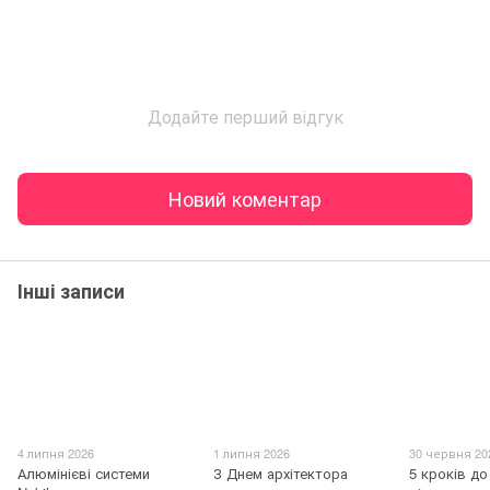
Додайте перший відгук
Новий коментар
Інші записи
4 липня 2026
1 липня 2026
30 червня 20
Алюмінієві системи
З Днем архітектора
5 кроків до