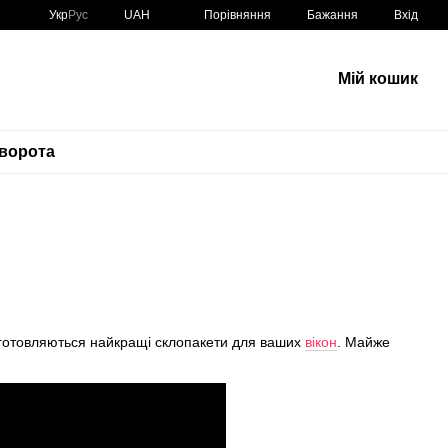
Порівняння
Укр
Рус
UAH
Бажання
Вхід
Мій кошик
 ворота
виготовляються найкращі склопакети для ваших
вікон
. Майже