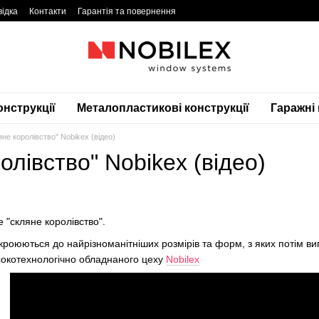
відка
Контакти
Гарантія та повернення
онструкції
Металопластикові конструкції
Гаражні
яне королівство" Nobikex (відео)
олівство" Nobikex (відео)
"скляне королівство".
зкроюються до найрізноманітніших розмірів та форм, з яких потім 
исокотехнологічно обладнаного цеху
Nobilex