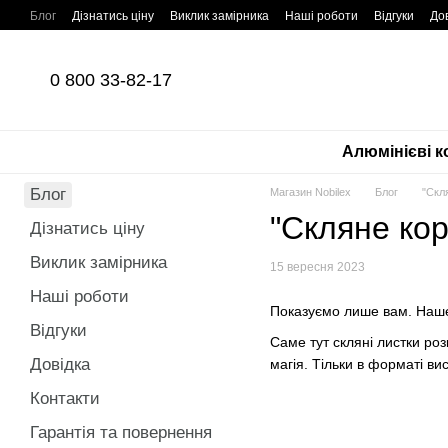
Перейти до основного контенту
Блог
Дізнатись ціну
Виклик замірника
Наші роботи
Відгуки
До
0 800 33-82-17
Алюмінієві к
Блог
Магазин Nobilex
Блог
"Скл
"Скляне кор
Дізнатись ціну
Виклик замірника
15 вересня 2023
Наші роботи
Показуємо лише вам. Наше 
Відгуки
Саме тут скляні листки ро
Довідка
магія. Тільки в форматі в
Контакти
Гарантія та повернення