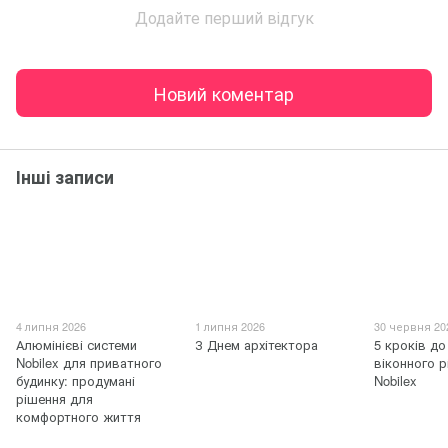
Додайте перший відгук
Новий коментар
Інші записи
4 липня 2026
1 липня 2026
30 червня 20
Алюмінієві системи
З Днем архітектора
5 кроків до
Nobilex для приватного
віконного р
будинку: продумані
Nobilex
рішення для
комфортного життя