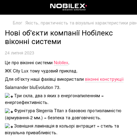
Блог
Якість, практичність та візуальні характеристики рі
Нові об'єкти компанії Нобілекс
віконні системи
24 липня 2023
Це про віконні системи
Nobilex
.
ЖК City Lux тому чудовий приклад.
Для об'єкту наші фахівці використали
віконні конструкції
Salamander bluEvolution 73.
Три скла, два з яких з енергонапиленням =
енергоефективність.
Фурнітура Siegenia Titan з базовою протизламністю
(армування-2 мм.) = безпека та довговічність.
Зовнішня ламінація в кольорі антрацит = стиль та
візуальна привабливість.