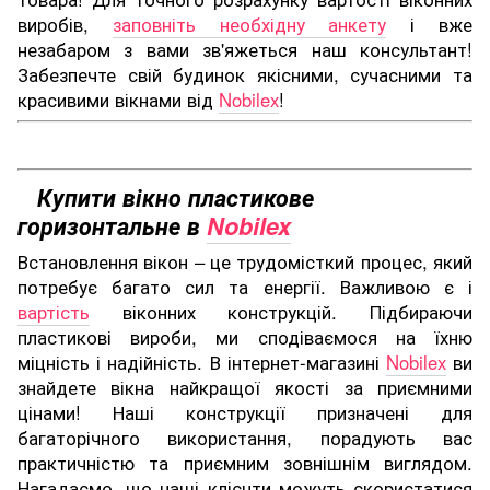
виробів,
заповніть необхідну анкету
і вже
незабаром з вами зв'яжеться наш консультант!
Забезпечте свій будинок якісними, сучасними та
красивими вікнами від
Nobilex
!
Купити вікно пластикове
горизонтальне в
Nobilex
Встановлення вікон – це трудомісткий процес, який
потребує багато сил та енергії. Важливою є і
вартість
віконних конструкцій. Підбираючи
пластикові вироби, ми сподіваємося на їхню
міцність і надійність. В інтернет-магазині
Nobilex
ви
знайдете вікна найкращої якості за приємними
цінами! Наші конструкції призначені для
багаторічного використання, порадують вас
практичністю та приємним зовнішнім виглядом.
Нагадаємо, що наші клієнти можуть скористатися