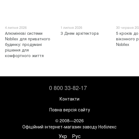
4 липня 2026
1 липня 2026
30 червня 20
Алюмінієві системи
З Днем архітектора
5 кроків до
Nobilex для приватного
віконного р
будинку: продумані
Nobilex
рішення для
комфортного життя
0 800 33-82-17
Контакти
Повна версія сайту
© 2008—2026
Офіційний інтернет-магазин заводу Нобілекс
Укр
Рус