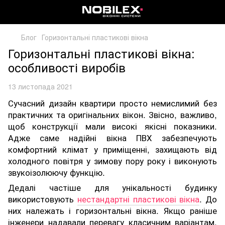
Блог
Горизонтальні пластикові вікна
Горизонтальні пластикові вікна:
особливості виробів
13 листопада 2021
Сучасний дизайн квартири просто немислимий без
практичних та оригінальних вікон. Звісно, важливо,
щоб конструкції мали високі якісні показники.
Адже саме надійні вікна ПВХ забезпечують
комфортний клімат у приміщенні, захищають від
холодного повітря у зимову пору року і виконують
звукоізолюючу функцію.
Дедалі частіше для унікальності будинку
використовують
нестандартні пластикові вікна
. До
них належать і горизонтальні вікна. Якщо раніше
інженери надавали перевагу класичним варіантам,