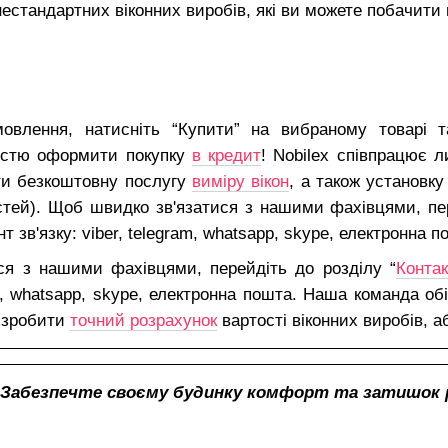
стандартних віконних виробів, які ви можете побачити 
влення, натисніть “Купити” на вибраному товарі та
істю оформити покупку
в кредит
! Nobilex співпрацює 
ти безкоштовну послугу
виміру вікон
, а також установку
тей). Щоб швидко зв'язатися з нашими фахівцями, пер
т зв'язку: viber, telegram, whatsapp, skype, електронна п
ся з нашими фахівцями, перейдіть до розділу “
Конта
ram, whatsapp, skype, електронна пошта. Наша команда о
 зробити
точний розрахунок
вартості віконних виробів, аб
Забезпечте своєму будинку комфорт та затишок р