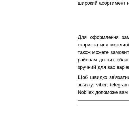
широкий асортимент не
Для оформлення замо
скористатися можлив
також можете замови
районам до цих облас
зручний для вас варіан
Щоб швидко зв'язати
зв'язку: viber, teleg
Nobilex допоможе вам