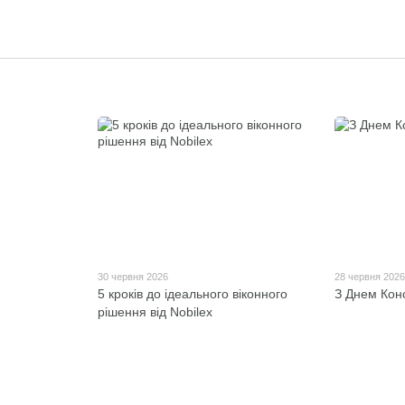
30 червня 2026
28 червня 202
5 кроків до ідеального віконного
З Днем Конс
рішення від Nobilex