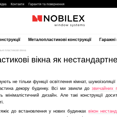
відка
Контакти
Гарантія та повернення
онструкції
Металопластикові конструкції
Гаражні
ьні пластикові вікна
стикові вікна як нестандартн
нують не тільки функції освітлення кімнат, шумоізоляці
стина декору будинку. Всі ми звикли до
звичайних 
ь мінімалістичний дизайн. Але такі конструкції доси
і.
тяжіє до встановлення у нових будинках
вікон нестан