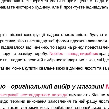
ни дозволяють експериментувати із приміщенням, надати
рашаєте екстер'єр будинку, але й проєктуєте індивідуальн
артні віконні конструкції надають можливість будувати
еристики вікон нестандартної форми вдосконалювалися. 
 піддавалося відчиненню, то зараз на ринку представлені
льору та розміру виробу.
Nobilex - завод-виробник
кращи
иття: надасть великий вибір нестандартних вікон, які ід
азині можна купити овальне вікно відмінної якості та за
 - оригінальний вибір у магазині
N
онструкції нестандартного вигляду
вимагають більше ча
дкі терміни виконання замовлення та найкращу якість
ів, а також дотримуємось необхідних європейських ст