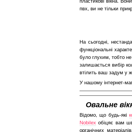
пластикові вікна. Во
пвх, ви не тільки прик
На сьогодні, нестанд
функціональні характ
було глухим, тобто не
залишається вибір ко
втілить ваш задум у ж
У нашому інтернет-маг
Овальне вікно
Відомо, що будь-які
к
Nobilex
обіцяє вам шви
органічних матеріал