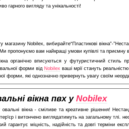
во гарного вигляду та унікальності!
у магазину Nobilex, вибирайте“Пластикові вікна”-”Нестан
Ми пропонуємо вам найкращі умови купівлі та приємну в
вікна органічно вписуються у футуристичний стиль 
 овальної форми від
Nobilex
ваші мрії стануть реальністю
ної форми, які однозначно привернуть увагу своїм неор
льні вікна пвх у
Nobilex
 овальні вікна - сміливе та креативне рішення! Нестан
тер'єр і витончено виглядатимуть на загальному тлі. не
кий гарантує міцність, надійність та довгі терміни експ