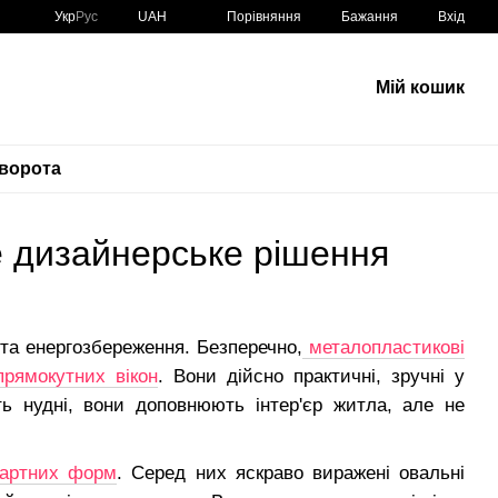
Порівняння
Укр
Рус
UAH
Бажання
Вхід
Мій кошик
 ворота
е дизайнерське рішення
ї та енергозбереження. Безперечно,
металопластикові
прямокутних вікон
. Вони дійсно практичні, зручні у
ть нудні, вони доповнюють інтер'єр житла, але не
дартних форм
. Серед них яскраво виражені овальні