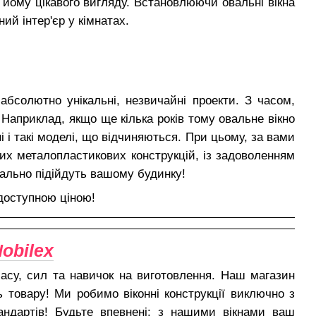
 йому цікавого вигляду. Встановлюючи овальні вікна
ий інтер'єр у кімнатах.
 абсолютно унікальні, незвичайні проекти. З часом,
Наприклад, якщо ще кілька років тому овальне вікно
 і такі моделі, що відчиняються. При цьому, за вами
х металопластикових конструкцій, із задоволенням
еально підійдуть вашому будинку!
 доступною ціною!
obilex
су, сил та навичок на виготовлення. Наш магазин
 товару! Ми робимо віконні конструкції виключно з
андартів! Будьте впевнені: з нашими вікнами ваш