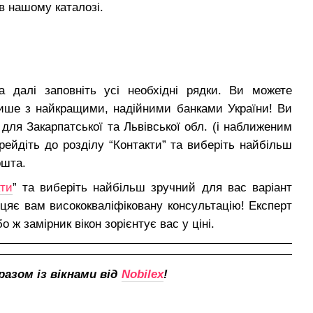
в нашому каталозі.
 далі заповніть усі необхідні рядки. Ви можете
лише з найкращими, надійними банками України! Ви
 для Закарпатської та Львівської обл. (і наближеним
ейдіть до розділу “Контакти” та виберіть найбільш
ошта.
кти
” та виберіть найбільш зручний для вас варіант
біцяє вам висококваліфіковану консультацію! Експерт
о ж замірник вікон зорієнтує вас у ціні.
азом із вікнами від
Nobilex
!