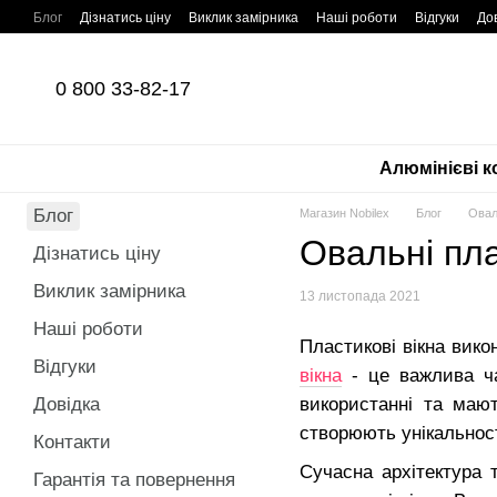
Перейти до основного контенту
Блог
Дізнатись ціну
Виклик замірника
Наші роботи
Відгуки
До
0 800 33-82-17
Алюмінієві к
Блог
Магазин Nobilex
Блог
Овал
Овальні пла
Дізнатись ціну
Виклик замірника
13 листопада 2021
Наші роботи
Пластикові вікна вико
Відгуки
вікна
- це важлива ча
Довідка
використанні та мают
створюють унікальност
Контакти
Сучасна архітектура 
Гарантія та повернення